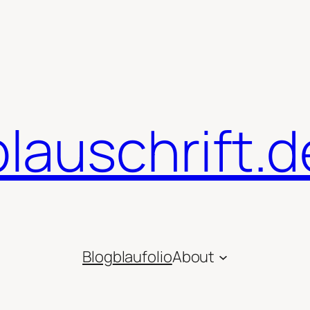
blauschrift.d
Blog
blaufolio
About